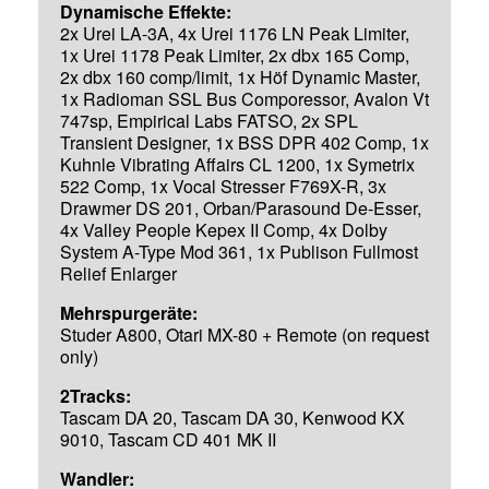
Dynamische Effekte:
2x Urei LA-3A, 4x Urei 1176 LN Peak Limiter,
1x Urei 1178 Peak Limiter, 2x dbx 165 Comp,
2x dbx 160 comp/limit, 1x Höf Dynamic Master,
1x Radioman SSL Bus Comporessor, Avalon Vt
747sp, Empirical Labs FATSO, 2x SPL
Transient Designer, 1x BSS DPR 402 Comp, 1x
Kuhnle Vibrating Affairs CL 1200, 1x Symetrix
522 Comp, 1x Vocal Stresser F769X-R, 3x
Drawmer DS 201, Orban/Parasound De-Esser,
4x Valley People Kepex II Comp, 4x Dolby
System A-Type Mod 361, 1x Publison Fullmost
Relief Enlarger
Mehrspurgeräte:
Studer A800, Otari MX-80 + Remote (on request
only)
2Tracks:
Tascam DA 20, Tascam DA 30, Kenwood KX
9010, Tascam CD 401 MK II
Wandler: