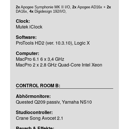
2x
Apogee Symphonie MK II I/O,
2x
Apogee AD16x +
2x
DA16x,
4x
Digidesign 192/I/O,
Clock:
Mutek iClock
Software:
ProTools HD2 (ver. 10.3.10), Logic X
Computer:
MacPro 6.1 6 x 3,4 GHz
MacPro 2 x 2.8 GHz Quad-Core Intel Xeon
CONTROL ROOM B:
Abhörmonitore:
Quested Q209 passiv, Yamaha NS10
Studiocontroller:
Crane Song Avocet 2.1
Reverb & Effekte: