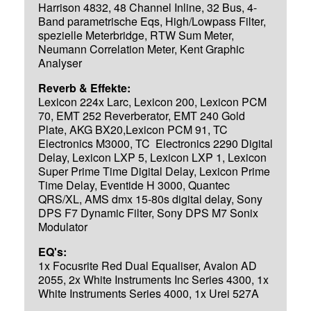
Harrison 4832, 48 Channel Inline, 32 Bus, 4-
Band parametrische Eqs, High/Lowpass Filter,
spezielle Meterbridge, RTW Sum Meter,
Neumann Correlation Meter, Kent Graphic
Analyser
Reverb & Effekte:
Lexicon 224x Larc, Lexicon 200, Lexicon PCM
70, EMT 252 Reverberator, EMT 240 Gold
Plate, AKG BX20,Lexicon PCM 91, TC
Electronics M3000, TC Electronics 2290 Digital
Delay, Lexicon LXP 5, Lexicon LXP 1, Lexicon
Super Prime Time Digital Delay, Lexicon Prime
Time Delay, Eventide H 3000, Quantec
QRS/XL, AMS dmx 15-80s digital delay, Sony
DPS F7 Dynamic Filter, Sony DPS M7 Sonix
Modulator
EQ's:
1x Focusrite Red Dual Equaliser, Avalon AD
2055, 2x White Instruments Inc Series 4300, 1x
White Instruments Series 4000, 1x Urei 527A