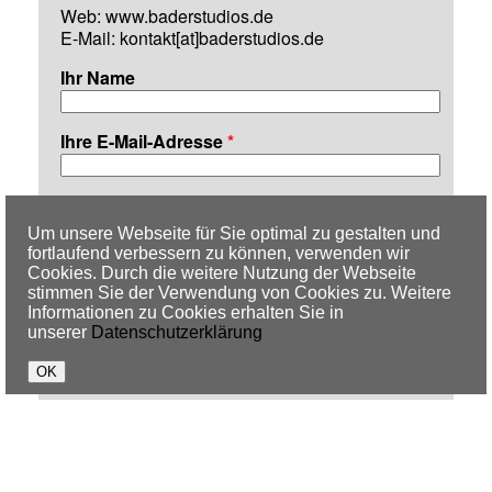
Web:
www.baderstudios.de
E-Mail:
kontakt[at]baderstudios.de
Ihr Name
Ihre E-Mail-Adresse
*
Betreff
Um unsere Webseite für Sie optimal zu gestalten und
fortlaufend verbessern zu können, verwenden wir
Nachricht
*
Cookies. Durch die weitere Nutzung der Webseite
stimmen Sie der Verwendung von Cookies zu. Weitere
Informationen zu Cookies erhalten Sie in
unserer
Datenschutzerklärung
Datenschutz
*
Ich habe die
Datenschutzerklärung
gelesen und
stimme zu